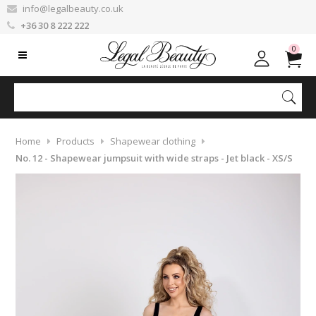
info@legalbeauty.co.uk
+36 30 8 222 222
0
Home
Products
Shapewear clothing
No. 12 - Shapewear jumpsuit with wide straps - Jet black - XS/S