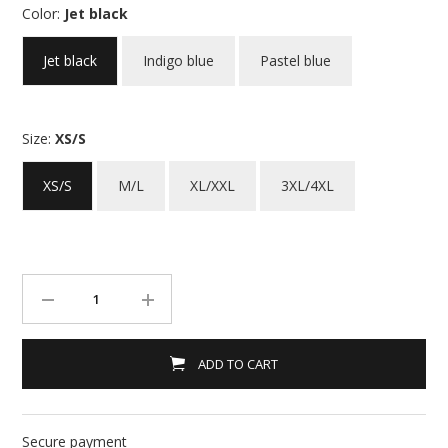
Color:
Jet black
Jet black
Indigo blue
Pastel blue
Size:
XS/S
XS/S
M/L
XL/XXL
3XL/4XL
ADD TO CART
Secure payment