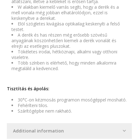
átlátszani, illetve a kebleket is erősen tartja.
W alakban kiemelő varrás segíti, hogy a derék és a
mell vonala még jobban elhatárolódjon, ezzel is
keskenyítve a derekat.
Elöl szögletes kivágása optikailag keskenyíti a felső
testet.
A derék és has részen még erősebb szövésű
anyagának köszönhetően kiemeli a derék vonalát és
elrejti az esetleges pluszokat.
Tökéletes irodai, hétköznapi, alkalmi vagy otthoni
viseletre.
Több színben is elérhető, hogy minden alkalomra
megtaláld a kedvenced.
Tisztítás és ápolás:
30°C-on kézmosás programon mosógéppel mosható.
Fehéríteni tilos.
Szárítógépbe nem rakható.
Additional information